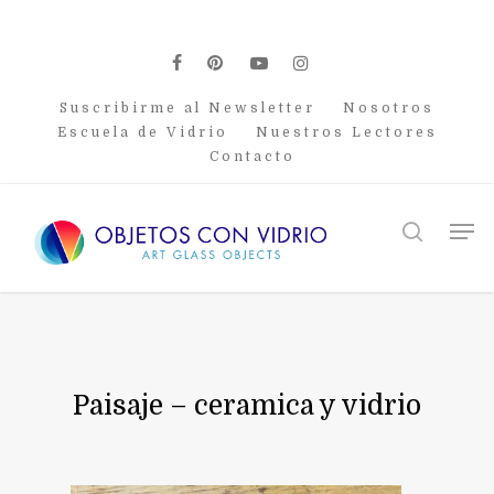
Skip
to
main
facebook
pinterest
youtube
instagram
content
Suscribirme al Newsletter
Nosotros
Escuela de Vidrio
Nuestros Lectores
Contacto
Men
search
Paisaje – ceramica y vidrio