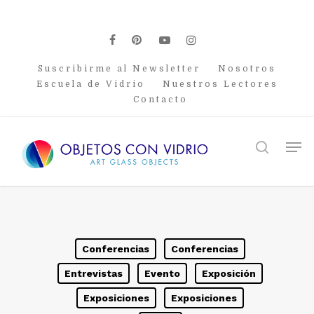
Skip
to
main
facebook
pinterest
youtube
instagram
content
Suscribirme al Newsletter
Nosotros
Escuela de Vidrio
Nuestros Lectores
Contacto
Men
search
Conferencias
Conferencias
Entrevistas
Evento
Exposición
Exposiciones
Exposiciones