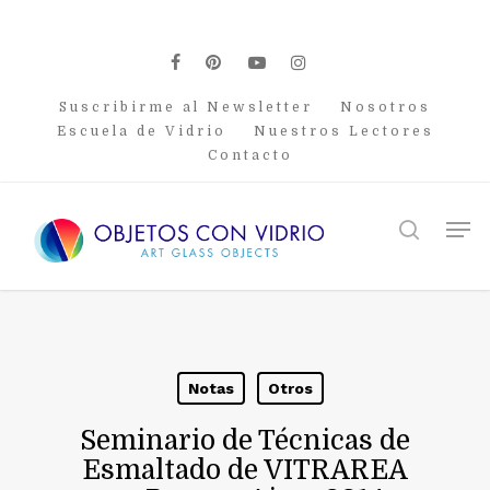
Skip
to
main
facebook
pinterest
youtube
instagram
content
Suscribirme al Newsletter
Nosotros
Escuela de Vidrio
Nuestros Lectores
Contacto
Men
search
Notas
Otros
Seminario de Técnicas de
Esmaltado de VITRAREA