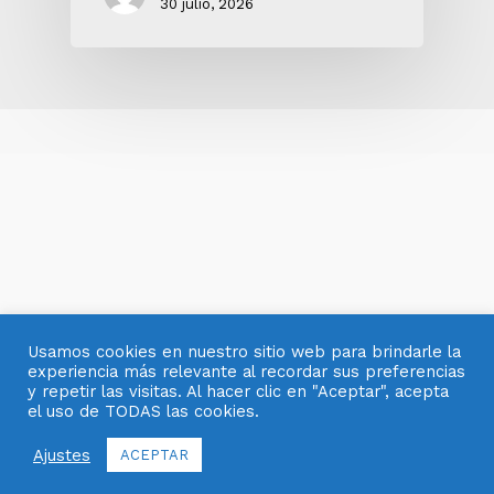
30 julio, 2026
Usamos cookies en nuestro sitio web para brindarle la
experiencia más relevante al recordar sus preferencias
© 2007- 2025 OBJETOS CON VIDRIO
y repetir las visitas. Al hacer clic en "Aceptar", acepta
el uso de TODAS las cookies.
facebook
pinterest
youtube
instagram
Ajustes
ACEPTAR