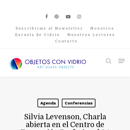
Skip
to
main
facebook
pinterest
youtube
instagram
content
Suscribirme al Newsletter
Nosotros
Escuela de Vidrio
Nuestros Lectores
Contacto
Men
search
Agenda
Conferencias
Silvia Levenson, Charla
abierta en el Centro de