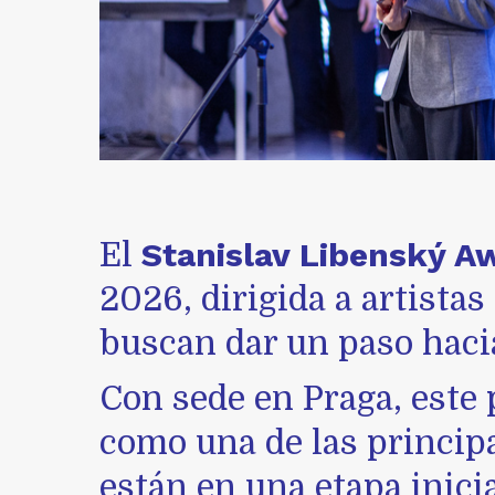
Stanislav Libenský A
El
2026, dirigida a artista
buscan dar un paso hacia
Con sede en
Praga
, este
como una de las princip
están en una etapa inici