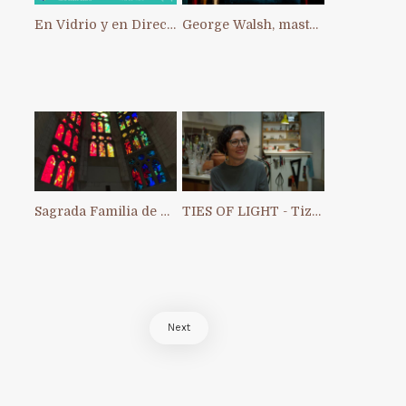
En Vidrio y en Directo: primer Intercambio Artístico Interno de ACAV
George Walsh, master of stained glass in Ireland
Sagrada Familia de Barcelona
TIES OF LIGHT - Tiziana Chiara
Next