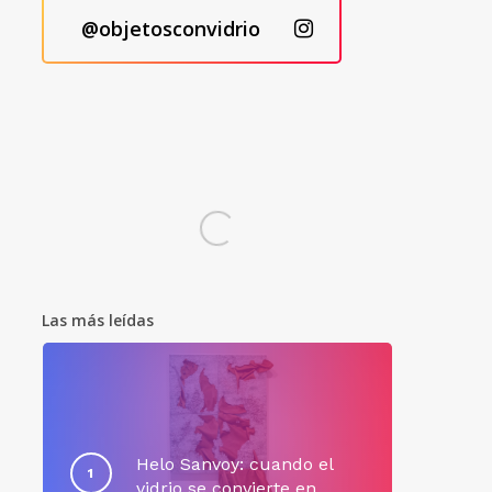
@objetosconvidrio
Las más leídas
Helo Sanvoy: cuando el
vidrio se convierte en