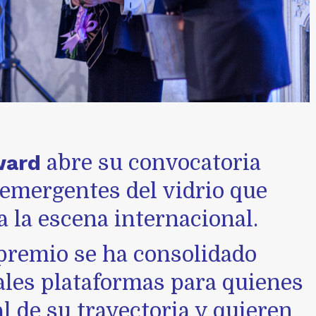
ward
abre su convocatoria
s emergentes del vidrio que
 la escena internacional.
 premio se ha consolidado
ales plataformas para quienes
al de su trayectoria y quieren