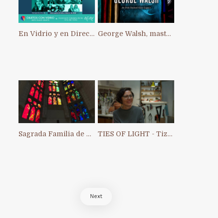
En Vidrio y en Directo: primer Intercambio Artístico Interno de ACAV
George Walsh, master of stained glass in Ireland
Sagrada Familia de Barcelona
TIES OF LIGHT - Tiziana Chiara
Next