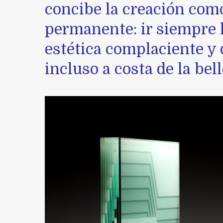
concibe la creación como
permanente: ir siempre 
estética complaciente y 
incluso a costa de la bell