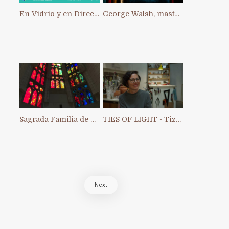
En Vidrio y en Directo: primer Intercambio Artístico Interno de ACAV
George Walsh, master of stained glass in Ireland
Sagrada Familia de Barcelona
TIES OF LIGHT - Tiziana Chiara
Next