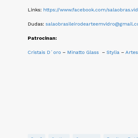
Links:
https://www.facebook.com/salaobras.vid
Dudas:
salaobrasileirodearteemvidro@gmail.
Patrocinan:
Cristais D´oro
–
Minatto Glass
–
Stylia
–
Artes