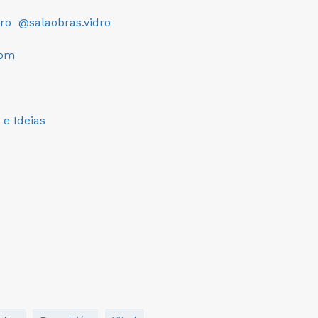
ro
@salaobras.vidro
com
 e Ideias