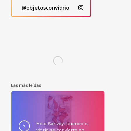
@objetosconvidrio
Las más leídas
Helo Sanvoy: cuando el
vidrio se convierte en