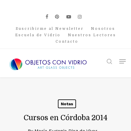
Skip
to
main
facebook
pinterest
youtube
instagram
content
Suscribirme al Newsletter
Nosotros
Escuela de Vidrio
Nuestros Lectores
Contacto
Men
search
Notas
Cursos en Córdoba 2014
By
María Eugenia Diaz de Vivar