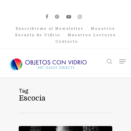
Skip
to
main
facebook
pinterest
youtube
instagram
content
Suscribirme al Newsletter
Nosotros
Escuela de Vidrio
Nuestros Lectores
Contacto
Men
search
Tag
Escocia