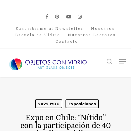
Skip
to
main
facebook
pinterest
youtube
instagram
content
Suscribirme al Newsletter
Nosotros
Escuela de Vidrio
Nuestros Lectores
Contacto
Men
search
2022 IYOG
Exposiciones
Expo en Chile: “Nítido”
con la participación de 40