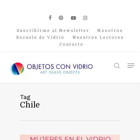
Skip
to
main
facebook
pinterest
youtube
instagram
content
Suscribirme al Newsletter
Nosotros
Escuela de Vidrio
Nuestros Lectores
Contacto
Men
search
Tag
Chile