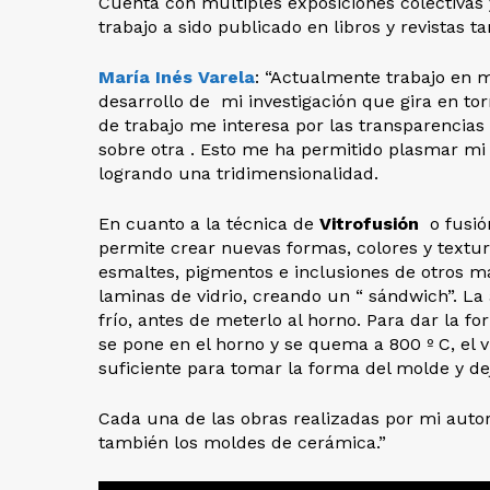
Cuenta con múltiples exposiciones colectivas 
trabajo a sido publicado en libros y revistas 
María Inés Varela
: “Actualmente trabajo en mi
desarrollo de mi investigación que gira en tor
de trabajo me interesa por las transparencia
sobre otra .
Esto me ha permitido plasmar mi 
logrando una tridimensionalidad.
En cuanto a la técnica de
Vitrofusión
o fusión
permite crear nuevas formas, colores y textura
esmaltes, pigmentos e inclusiones de otros m
laminas de vidrio, creando un “ sándwich”.
La 
frío, antes de meterlo al horno.
Para dar la fo
se pone en el horno y se quema a 800 º C, el v
suficiente para tomar la forma del molde y d
Cada una de las obras realizadas por mi auto
también los moldes de cerámica.”