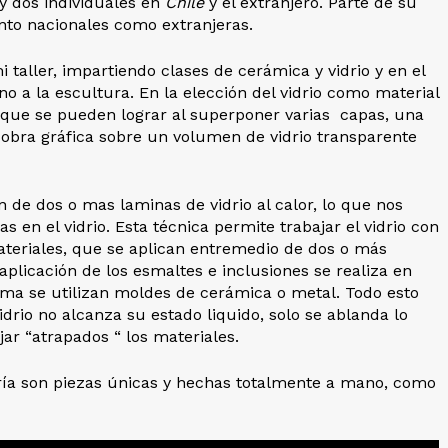
y dos individuales en
Chile
y el extranjero.
Parte de su
tanto nacionales como extranjeras.
 taller, impartiendo clases de cerámica y vidrio y en el
no a la escultura.
En la elección del vidrio como material
s que se pueden lograr al superponer varias capas, una
obra gráfica sobre un volumen de vidrio transparente
 de dos o mas laminas de vidrio al calor, lo que nos
s en el vidrio.
Esta técnica permite trabajar el vidrio con
ateriales, que se aplican entremedio de dos o más
aplicación de los esmaltes e inclusiones se realiza en
rma se utilizan moldes de cerámica o metal.
Todo esto
idrio no alcanza su estado liquido, solo se ablanda lo
ejar
“atrapados “ los materiales.
ría son piezas únicas y hechas totalmente a mano, como