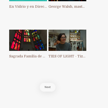
En Vidrio y en Directo: primer Intercambio Artístico Interno de ACAV
George Walsh, master of stained glass in Ireland
Sagrada Familia de Barcelona
TIES OF LIGHT - Tiziana Chiara
Next