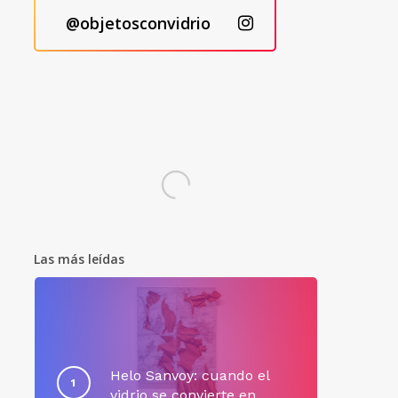
@objetosconvidrio
Las más leídas
Helo Sanvoy: cuando el
vidrio se convierte en