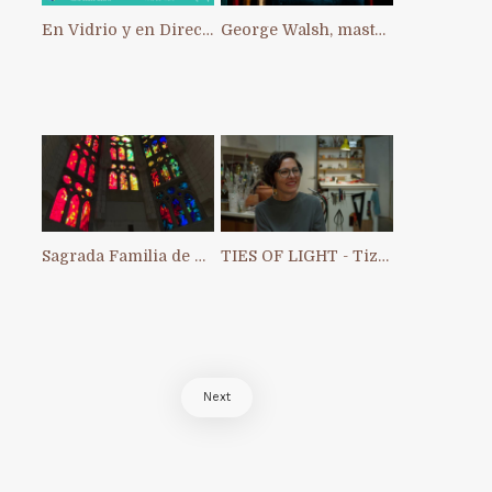
En Vidrio y en Directo: primer Intercambio Artístico Interno de ACAV
George Walsh, master of stained glass in Ireland
Sagrada Familia de Barcelona
TIES OF LIGHT - Tiziana Chiara
Next