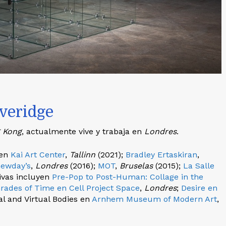
everidge
 Kong
, actualmente vive y trabaja en
Londres
.
 en
Kai Art Center
,
Tallinn
(2021);
Bradley Ertaskiran
,
ewday’s
,
Londres
(2016);
MOT
,
Bruselas
(2015);
La Salle
ivas incluyen
Pre-Pop to Post-Human: Collage in the
ades of Time en Cell Project Space
,
Londres
;
Desire en
al and Virtual Bodies en
Arnhem Museum of Modern Art
,