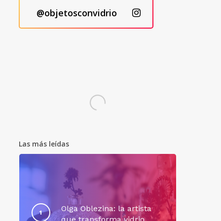
@objetosconvidrio
Las más leídas
Olga Oblezina: la artista
que transforma vidrio