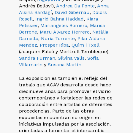
Andrés Belloví),
Andrea Da Ponte
,
Anna
Alsina Bardagí
,
David Gibernau
,
Dolors
Rosell
,
Ingrid Bahna Haddad
,
Kiara
Pelissier
,
Mariángeles Romero
,
Marisa
Berrone
,
Maru Alvarez Herrero
,
Natália
Dametto
,
Nuria Torrente
,
Pilar Aldana
Mendez
,
Prosper Riba
,
Quim i Txell
(Joaquim Falcó y Meritxell Tembleque),
Sandra Furman
,
Silvina Valls
,
Sofía
Villamarin
y
Susana Martín
.
La exposición es también el reflejo del
trabajo que ACAV desarrolla desde hace
diecinueve años para promover el vidrio
contemporáneo y fortalecer las redes de
colaboración entre artistas de diferentes
procedencias. Parte de las obras
expuestas encuentran su origen en
iniciativas impulsadas por la asociación,
orientadas a fomentar el intercambio