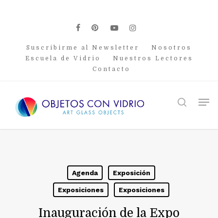
Skip
to
main
facebook
pinterest
youtube
instagram
content
Suscribirme al Newsletter
Nosotros
Escuela de Vidrio
Nuestros Lectores
Contacto
Men
search
Agenda
Exposición
Exposiciones
Exposiciones
Inauguración de la Expo