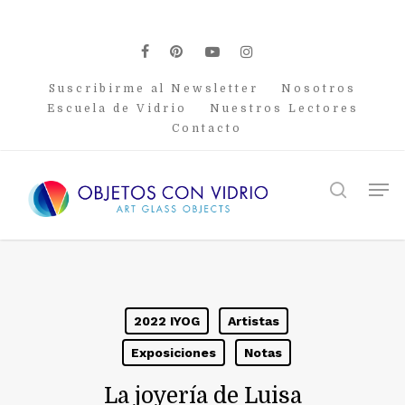
Skip
to
main
facebook
pinterest
youtube
instagram
content
Suscribirme al Newsletter
Nosotros
Escuela de Vidrio
Nuestros Lectores
Contacto
Men
search
2022 IYOG
Artistas
Exposiciones
Notas
La joyería de Luisa