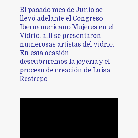
El pasado mes de Junio se
llevó adelante el Congreso
Iberoamericano Mujeres en el
Vidrio, allí se presentaron
numerosas artistas del vidrio.
En esta ocasión
descubriremos la joyería y el
proceso de creación de Luisa
Restrepo