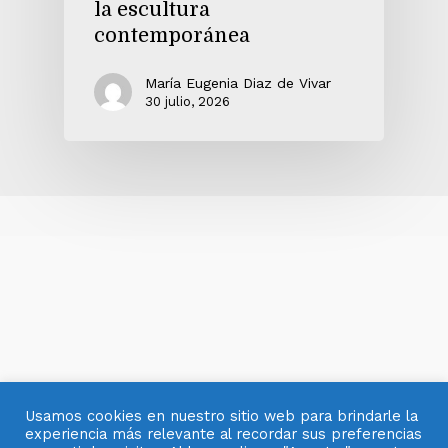
la escultura
contemporánea
María Eugenia Diaz de Vivar
30 julio, 2026
Usamos cookies en nuestro sitio web para brindarle la
experiencia más relevante al recordar sus preferencias
© 2007- 2025 OBJETOS CON VIDRIO