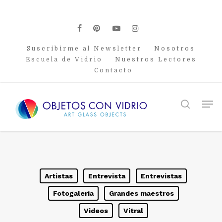
Skip
to
main
facebook
pinterest
youtube
instagram
content
Suscribirme al Newsletter
Nosotros
Escuela de Vidrio
Nuestros Lectores
Contacto
Men
search
Artistas
Entrevista
Entrevistas
Fotogalería
Grandes maestros
Videos
Vitral