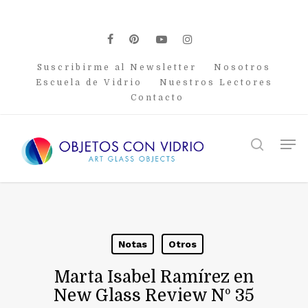
Skip
to
main
facebook
pinterest
youtube
instagram
content
Suscribirme al Newsletter
Nosotros
Escuela de Vidrio
Nuestros Lectores
Contacto
Men
search
Notas
Otros
Marta Isabel Ramírez en
New Glass Review Nº 35