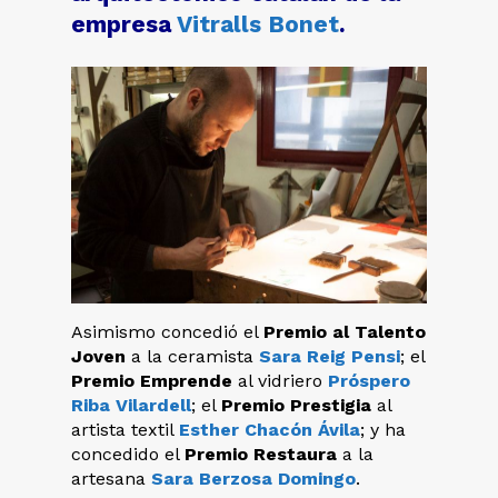
empresa
Vitralls Bonet
.
Asimismo concedió el
Premio al Talento
Joven
a la ceramista
Sara Reig Pensi
; el
Premio Emprende
al vidriero
Próspero
Riba Vilardell
; el
Premio Prestigia
al
artista textil
Esther Chacón Ávila
; y ha
concedido el
Premio Restaura
a la
artesana
Sara Berzosa Domingo
.