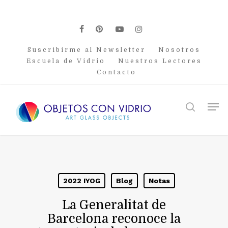
Skip
to
main
facebook
pinterest
youtube
instagram
content
Suscribirme al Newsletter
Nosotros
Escuela de Vidrio
Nuestros Lectores
Contacto
Men
search
2022 IYOG
Blog
Notas
La Generalitat de
Barcelona reconoce la