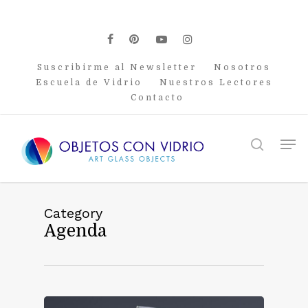
Skip
to
main
facebook
pinterest
youtube
instagram
content
Suscribirme al Newsletter
Nosotros
Escuela de Vidrio
Nuestros Lectores
Contacto
Men
search
Category
Agenda