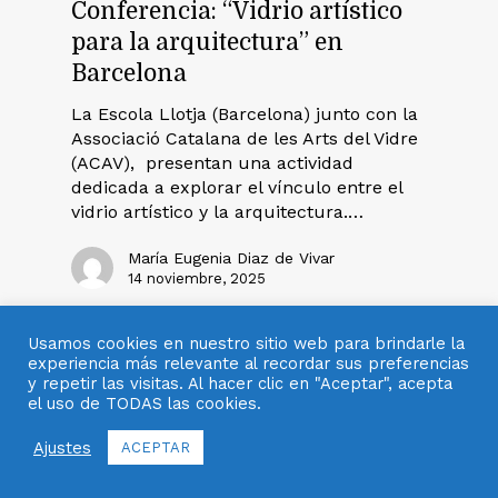
Conferencia: “Vidrio artístico
para la arquitectura” en
Barcelona
La Escola Llotja (Barcelona) junto con la
Associació Catalana de les Arts del Vidre
(ACAV), presentan una actividad
dedicada a explorar el vínculo entre el
vidrio artístico y la arquitectura.…
María Eugenia Diaz de Vivar
14 noviembre, 2025
Usamos cookies en nuestro sitio web para brindarle la
experiencia más relevante al recordar sus preferencias
y repetir las visitas. Al hacer clic en "Aceptar", acepta
el uso de TODAS las cookies.
Ajustes
ACEPTAR