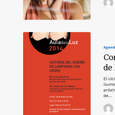
Agend
Con
de
El ci
Ilumi
próxi
de…