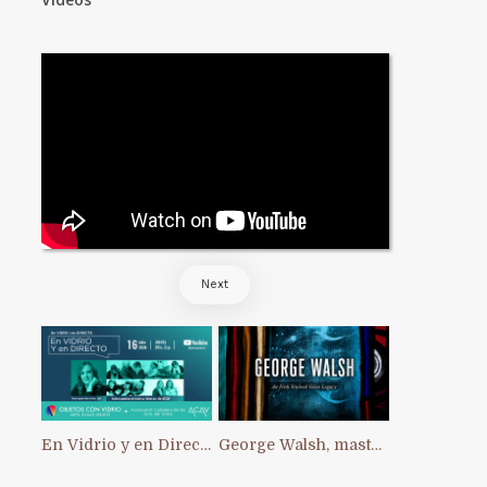
Next
En Vidrio y en Directo: primer Intercambio Artístico Interno de ACAV
George Walsh, master of stained glass in Ireland