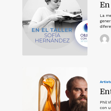
En 
La me
gener
difer
Artist
Ent
Phil V
con u