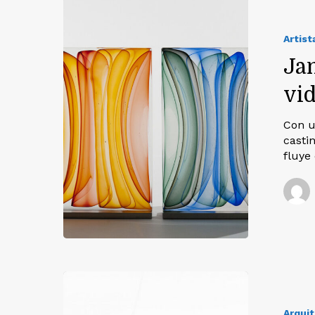
Artist
Jam
vid
Con u
casti
fluye
Arqui