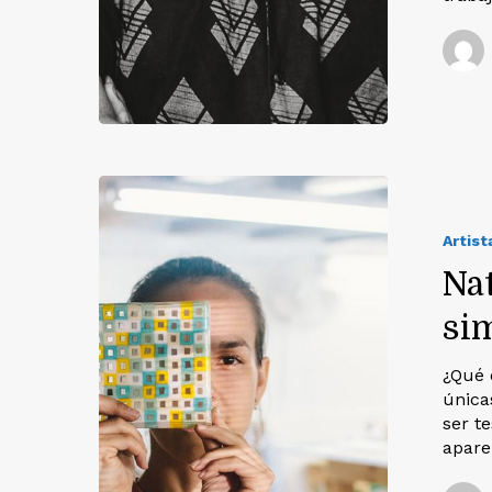
Artist
Nat
si
¿Qué 
única
ser t
apar