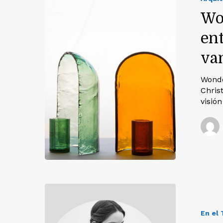
Wo
ent
va
Wonde
Christ
visió
En el 