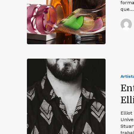
forma
que…
Artist
Ent
Ell
Ellio
Unive
Stuar
traba