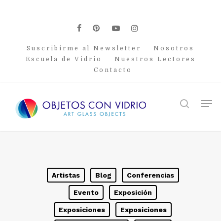
Skip
to
main
facebook
pinterest
youtube
instagram
content
Suscribirme al Newsletter
Nosotros
Escuela de Vidrio
Nuestros Lectores
Contacto
Men
search
Artistas
Blog
Conferencias
Evento
Exposición
Exposiciones
Exposiciones