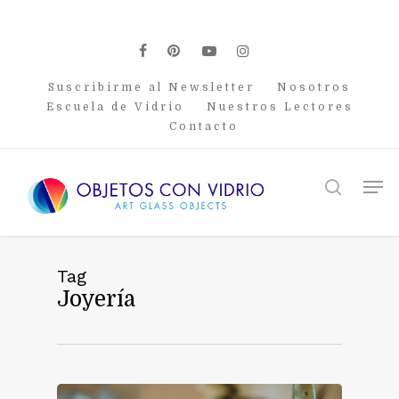
Skip
to
main
facebook
pinterest
youtube
instagram
content
Suscribirme al Newsletter
Nosotros
Escuela de Vidrio
Nuestros Lectores
Contacto
Men
search
Tag
Joyería