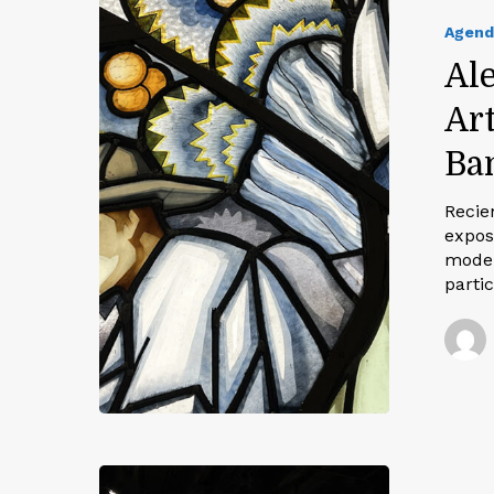
Agend
Ale
Ar
Ba
Recie
exposi
moder
parti