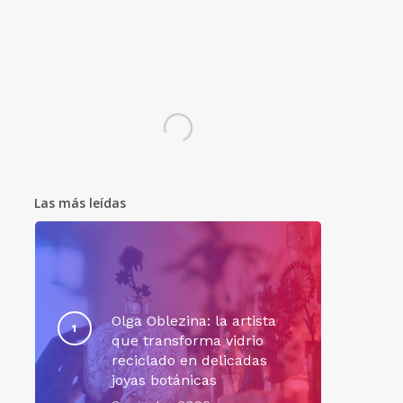
Las más leídas
Olga Oblezina: la artista
que transforma vidrio
reciclado en delicadas
joyas botánicas