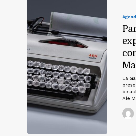
Agend
Par
exp
co
Ma
La Ga
prese
binac
Ale M