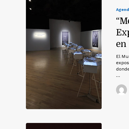
Agend
“Me
Ex
en
El Mu
expos
donde
…