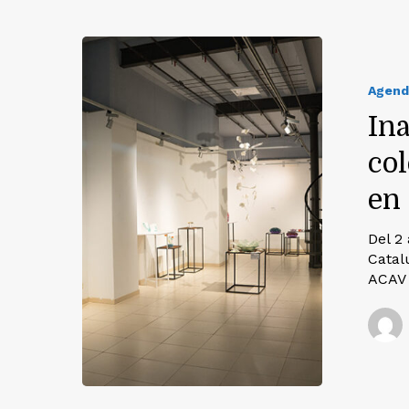
Agend
In
co
en
Del 2
Catal
ACAV 