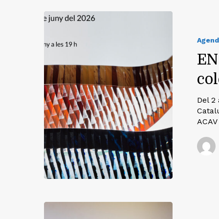
Agend
EN
co
Del 2
Catal
ACAV 