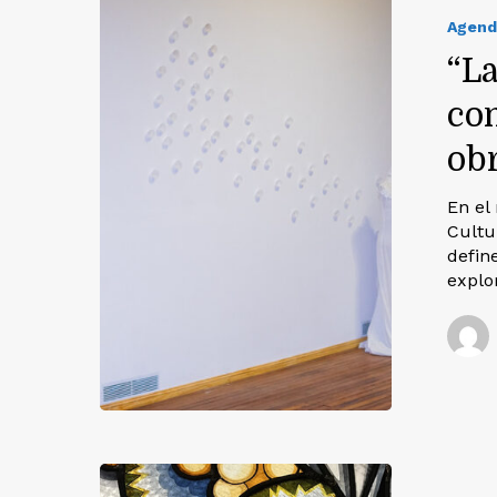
Agend
“La
co
ob
En el
Cultu
defin
explo