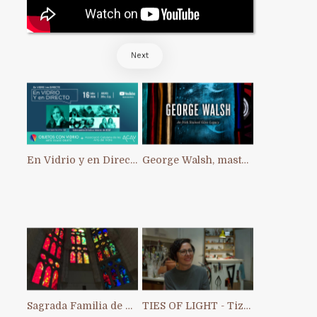
Next
En Vidrio y en Directo: primer Intercambio Artístico Interno de ACAV
George Walsh, master of stained glass in Ireland
Sagrada Familia de Barcelona
TIES OF LIGHT - Tiziana Chiara