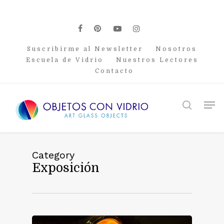
Skip
to
main
facebook
pinterest
youtube
instagram
content
Suscribirme al Newsletter
Nosotros
Escuela de Vidrio
Nuestros Lectores
Contacto
Men
search
Category
Exposición