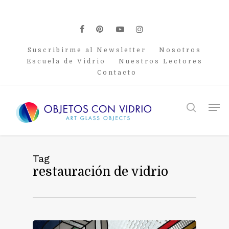
Skip
to
main
facebook
pinterest
youtube
instagram
content
Suscribirme al Newsletter
Nosotros
Escuela de Vidrio
Nuestros Lectores
Contacto
Men
search
Tag
restauración de vidrio