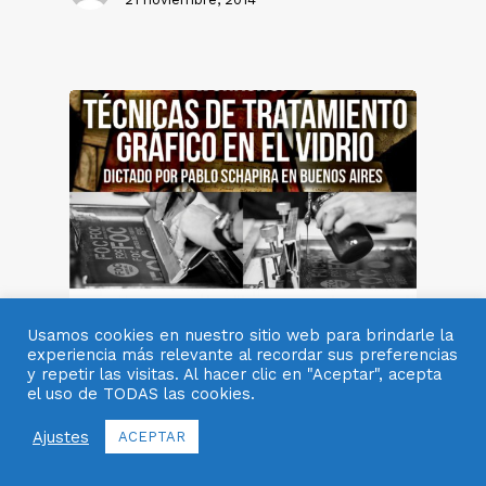
Usamos cookies en nuestro sitio web para brindarle la
experiencia más relevante al recordar sus preferencias
Notas
Otros
Workshops
y repetir las visitas. Al hacer clic en "Aceptar", acepta
Workshop “Técnicas de
el uso de TODAS las cookies.
Tratamiento Gráfico en el
Ajustes
ACEPTAR
Vidrio” dictado por Pablo
Schapira en Buenos Aires