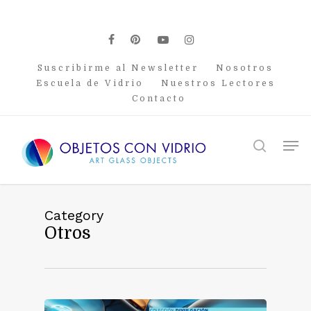
Skip
to
main
facebook
pinterest
youtube
instagram
content
Suscribirme al Newsletter
Nosotros
Escuela de Vidrio
Nuestros Lectores
Contacto
Men
search
Category
Otros