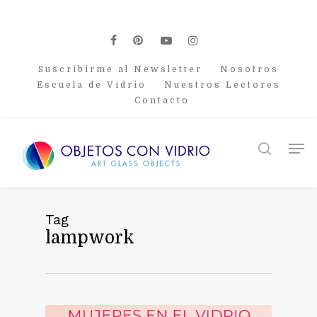
Skip
to
main
facebook
pinterest
youtube
instagram
content
Suscribirme al Newsletter
Nosotros
Escuela de Vidrio
Nuestros Lectores
Contacto
Men
search
Tag
lampwork