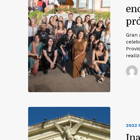
en
pr
Gran 
celebr
Provi
reali
2022 
In