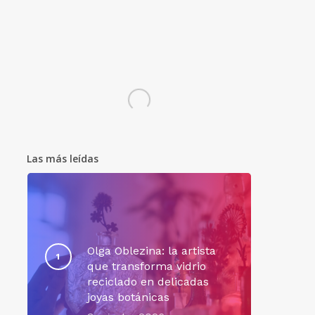
Las más leídas
Olga Oblezina: la artista
que transforma vidrio
reciclado en delicadas
joyas botánicas