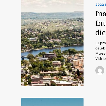
2022 
In
Int
di
El pr
celeb
Muest
Vidri