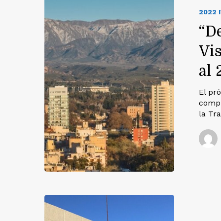
2022 
“De
Vis
al 
El pr
compu
la Tr