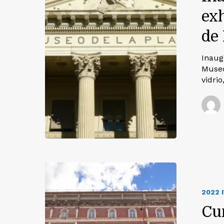
exh
de 
Inaug
Museo
vidri
2022 
Cur