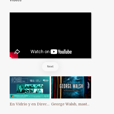
Next
En Vidrio y en Directo: primer Intercambio Artístico Interno de ACAV
George Walsh, master of stained glass in Ireland