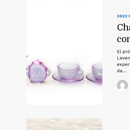
2022 
Ch
co
El pró
Leven
exper
da…