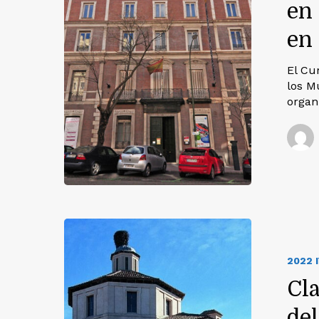
en 
en
El Cur
los M
organ
2022 
Cl
del