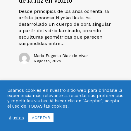
de la luz en vidrio
Desde principios de los años ochenta, la
artista japonesa Niyoko Ikuta ha
desarrollado un cuerpo de obra singular
a partir del vidrio laminado, creando
esculturas geométricas que parecen
suspendidas entre…
María Eugenia Diaz de Vivar
6 agosto, 2025
Usamos cookies en nuestro sitio web para brindarle la
experiencia más relevante al recordar sus preferencias
y repetir las visitas. Al hacer clic en "Aceptar", acepta
el uso de TODAS las cookies.
Ajustes
ACEPTAR