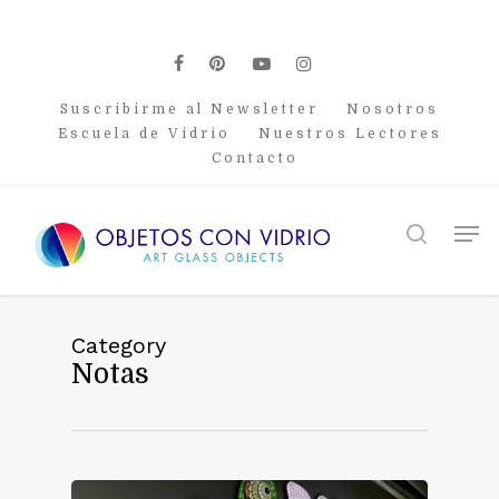
Skip
to
main
facebook
pinterest
youtube
instagram
content
Suscribirme al Newsletter
Nosotros
Escuela de Vidrio
Nuestros Lectores
Contacto
Men
search
Category
Notas